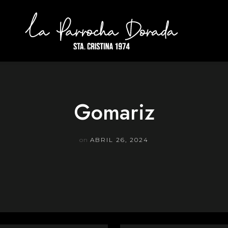
Gomariz
on
ABRIL 26, 2024