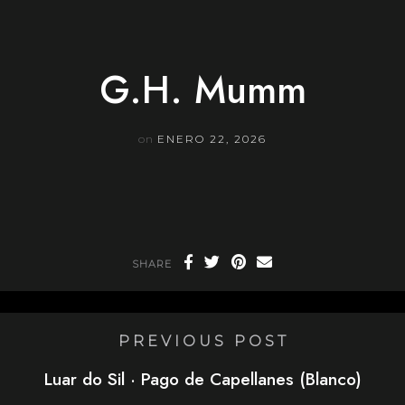
Skip
to
content
G.H. Mumm
on
ENERO 22, 2026
SHARE
PREVIOUS POST
Luar do Sil · Pago de Capellanes (Blanco)